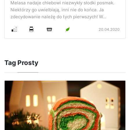
Melasa nadaje chlebowi niezwykły słodki posmak.
Niektórzy go uwielbiają, inni nie do końca. Ja
zdecydowanie należę do tych pierwszych! W...
20.04.2020
Tag
Prosty