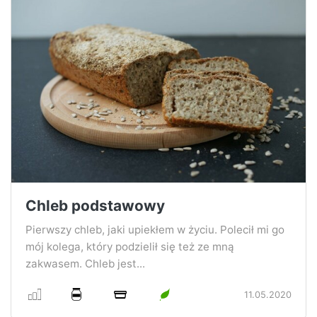
Chleb podstawowy
Pierwszy chleb, jaki upiekłem w życiu. Polecił mi go
mój kolega, który podzielił się też ze mną
zakwasem. Chleb jest...
11.05.2020