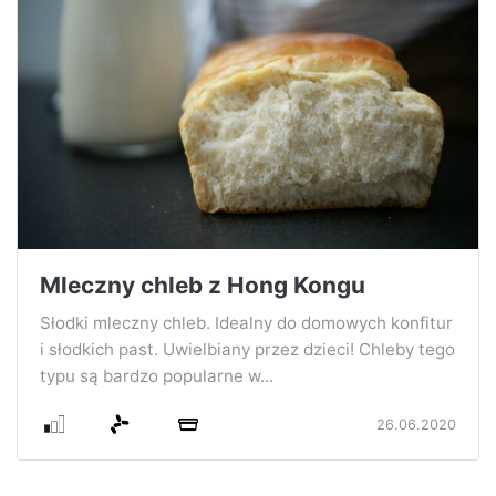
Mleczny chleb z Hong Kongu
Słodki mleczny chleb. Idealny do domowych konfitur
i słodkich past. Uwielbiany przez dzieci! Chleby tego
typu są bardzo popularne w...
26.06.2020