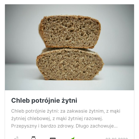
Chleb potrójnie żytni
Chleb potrójnie żytni: za zakwasie żytnim, z mąki
żytniej chlebowej, z mąki żytniej razowej.
Przepyszny i bardzo zdrowy. Długo zachowuje...