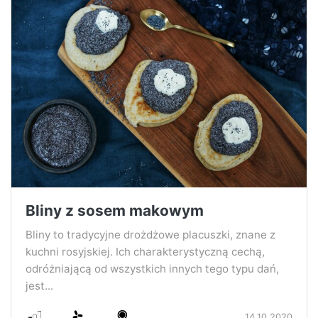
Bliny z sosem makowym
Bliny to tradycyjne drożdżowe placuszki, znane z
kuchni rosyjskiej. Ich charakterystyczną cechą,
odróżniającą od wszystkich innych tego typu dań,
jest...
14.10.2020