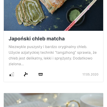
Japoński chleb matcha
Niezwykle puszysty i bardzo oryginalny chleb.
Użycie azjatyckiej techniki “tangzhong” sprawia, że
chleb jest delikatny, lekki i sprężysty. Dodatkowo
zielona...
17.05.2020