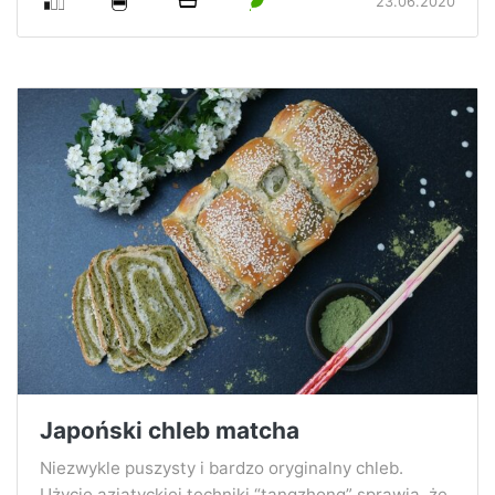
23.06.2020
Japoński chleb matcha
Niezwykle puszysty i bardzo oryginalny chleb.
Użycie azjatyckiej techniki “tangzhong” sprawia, że