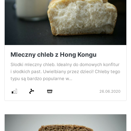
Mleczny chleb z Hong Kongu
Słodki mleczny chleb. Idealny do domowych konfitur
i słodkich past. Uwielbiany przez dzieci! Chleby tego
typu są bardzo popularne w...
26.06.2020