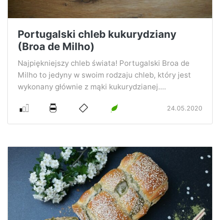
Portugalski chleb kukurydziany
(Broa de Milho)
Najpiękniejszy chleb świata! Portugalski Broa de
Milho to jedyny w swoim rodzaju chleb, który jest
wykonany głównie z mąki kukurydzianej....
24.05.2020