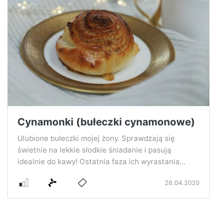
Cynamonki (bułeczki cynamonowe)
Ulubione bułeczki mojej żony. Sprawdzają się
świetnie na lekkie słodkie śniadanie i pasują
idealnie do kawy! Ostatnia faza ich wyrastania...
26.04.2020